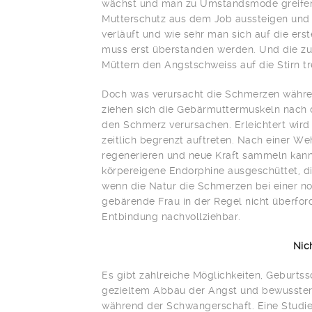
wächst und man zu Umstandsmode greifen
Mutterschutz aus dem Job aussteigen und
verläuft und wie sehr man sich auf die ers
muss erst überstanden werden. Und die z
Müttern den Angstschweiss auf die Stirn tr
Doch was verursacht die Schmerzen währe
ziehen sich die Gebärmuttermuskeln nach o
den Schmerz verursachen. Erleichtert wi
zeitlich begrenzt auftreten. Nach einer Weh
regenerieren und neue Kraft sammeln kan
körpereigene Endorphine ausgeschüttet, d
wenn die Natur die Schmerzen bei einer no
gebärende Frau in der Regel nicht überford
Entbindung nachvollziehbar.
Nic
Es gibt zahlreiche Möglichkeiten, Geburts
gezieltem Abbau der Angst und bewusster 
während der Schwangerschaft. Eine Studie