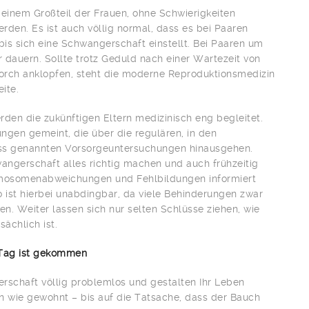
 einem Großteil der Frauen, ohne Schwierigkeiten
den. Es ist auch völlig normal, dass es bei Paaren
bis sich eine Schwangerschaft einstellt. Bei Paaren um
 dauern. Sollte trotz Geduld nach einer Wartezeit von
torch anklopfen, steht die moderne Reproduktionsmedizin
ite.
en die zukünftigen Eltern medizinisch eng begleitet.
ngen gemeint, die über die regulären, in den
ass genannten Vorsorgeuntersuchungen hinausgehen.
ngerschaft alles richtig machen und auch frühzeitig
omosomenabweichungen und Fehlbildungen informiert
 ist hierbei unabdingbar, da viele Behinderungen zwar
n. Weiter lassen sich nur selten Schlüsse ziehen, wie
sächlich ist.
Tag ist gekommen
erschaft völlig problemlos und gestalten Ihr Leben
en wie gewohnt – bis auf die Tatsache, dass der Bauch