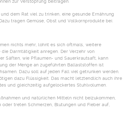
nen zur Verstopfung beitragen.
und dem Rat viel zu trinken, eine gesunde Ernährung
. Dazu tragen Gemüse, Obst und Vollkornprodukte bei.
n nichts mehr, lohnt es sich oftmals, weitere
die Darmtätigkeit anregen. Der Verzehr von
r Säften, wie Pflaumen- und Sauerkrautsaft, kann
ung der Menge an zugeführten Ballaststoffen ist
ohsamen. Dazu soll auf jeden Fall viel getrunken werden.
tigen dazu Flüssigkeit. Das macht letztendlich auch ihre
tes und gleichzeitig aufgelockertes Stuhlvolumen.
aßnahmen und natürlichen Mitteln nicht beizukommen,
 oder treten Schmerzen, Blutungen und Fieber auf,