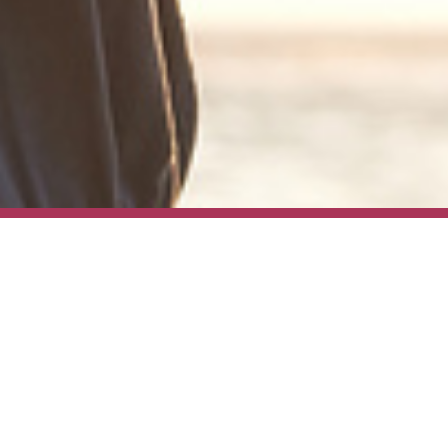
Werbebeitrag
Rote Wangen?
Pusteln? Rosazea?