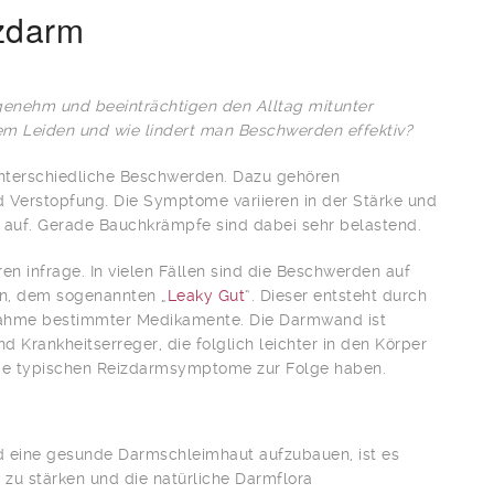
zdarm
enehm und beeinträchtigen den Alltag mitunter
em Leiden und wie lindert man Beschwerden effektiv?
nterschiedliche Beschwerden. Dazu gehören
 Verstopfung. Die Symptome variieren in der Stärke und
ion auf. Gerade Bauchkrämpfe sind dabei sehr belastend.
 infrage. In vielen Fällen sind die Beschwerden auf
n, dem sogenannten „
Leaky Gut
“. Dieser entsteht durch
nnahme bestimmter Medikamente. Die Darmwand ist
d Krankheitser­reger, die folglich leichter in den Körper
die typischen Reizdarmsymptome zur Folge haben.
eine gesunde Darmschleimhaut aufzubauen, ist es
 zu stärken und die natürliche Darmflora